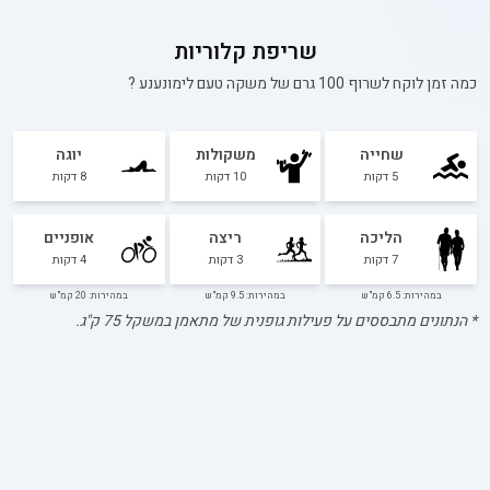
שריפת קלוריות
כמה זמן לוקח לשרוף 100 גרם של
משקה טעם לימונענע
?
שחייה
משקולות
יוגה
5
דקות
10
דקות
8
דקות
הליכה
ריצה
אופניים
7
דקות
3
דקות
4
דקות
במהירות: 6.5 קמ"ש
במהירות: 9.5 קמ"ש
במהירות: 20 קמ"ש
* הנתונים מתבססים על פעילות גופנית של מתאמן במשקל
75
ק"ג.