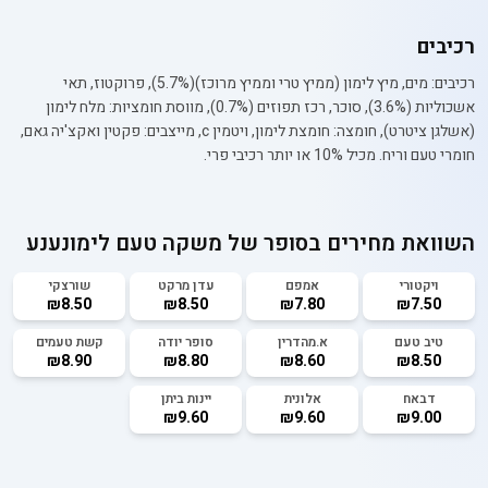
רכיבים
רכיבים: מים, מיץ לימון (ממיץ טרי וממיץ מרוכז)(5.7%), פרוקטוז, תאי
אשכוליות (3.6%), סוכר, רכז תפוזים (0.7%), מווסת חומציות: מלח לימון
(אשלגן ציטרט), חומצה: חומצת לימון, ויטמין c, מייצבים: פקטין ואקצ'יה גאם,
חומרי טעם וריח. מכיל 10% או יותר רכיבי פרי.
השוואת מחירים בסופר של
משקה טעם לימונענע
ויקטורי
אמפם
עדן מרקט
שורצקי
₪8.50
₪8.50
₪7.80
₪7.50
טיב טעם
א.מהדרין
סופר יודה
קשת טעמים
₪8.90
₪8.80
₪8.60
₪8.50
דבאח
אלונית
יינות ביתן
₪9.60
₪9.60
₪9.00