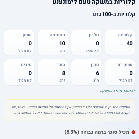
קלוריות
ב
משקה טעם לימונענע
קלוריות
ב-
100 גרם
קלוריות
חלבון
פחמימה
שומן
0
10
0
40
לא מכיל
גרם
לא מכיל
שומן רווי
נתרן
סוכר
סיבים
0
8
6
0
לא מכיל
מ"ג
גרם
לא מכיל
* המוצר מוגדר כמשקה
הנתונים המדויקים מופיעים על גבי המוצר, אין להסתמך על הפירוט המופיע באתר, יש
לקרוא את המופיע על גבי אריזת המוצר לפני השימוש. התמונה הינה להמחשה בלבד.
מכיל
סוכר
ברמה גבוהה
(8.3%)