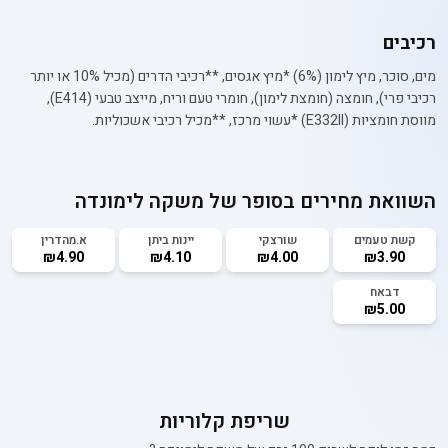
רכיבים
מים, סוכר, מיץ לימון (6%) *מיץ אגסים, **רכיבי הדרים (מכיל 10% או יותר
רכיבי פרי), חומצה (חומצת לימון), חומרי טעם וריח, מייצב טבעי (E414ׂ),
מווסת חומציות (E332II) *עשוי מרכז, **מכיל רכיבי אשכוליות.
השוואת מחירים בסופר של
משקה לימונדה
קשת טעמים
שורצקי
יינות ביתן
א.מהדרין
₪4.90
₪4.10
₪4.00
₪3.90
דבאח
₪5.00
שריפת קלוריות