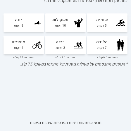
כמה זמן לוקח לשרוף 100 גרם של
משקה לימונדה
?
שחייה
משקולות
יוגה
5
דקות
10
דקות
8
דקות
הליכה
ריצה
אופניים
7
דקות
3
דקות
4
דקות
במהירות: 6.5 קמ"ש
במהירות: 9.5 קמ"ש
במהירות: 20 קמ"ש
* הנתונים מתבססים על פעילות גופנית של מתאמן במשקל
75
ק"ג.
תנאי שימוש
מדיניות הפרטיות
הצהרת נגישות