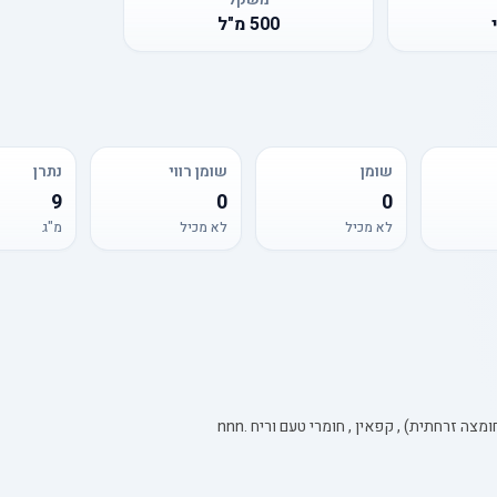
500
מ"ל
שומן
שומן רווי
נתרן
9
0
0
לא מכיל
לא מכיל
מ"ג