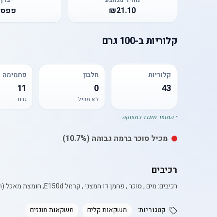
₪21.10
פפסי
קלוריות
ב-
100 גרם
קלוריות
חלבון
פחמימה
11
0
43
לא מכיל
גרם
* המוצר מוגדר כמשקה
מכיל
סוכר
ברמה גבוהה
(10.7%)
רכיבים
רכיבים: מים , סוכר , פחמן דו חמצני , קרמל E150d, חומצת מאכל (חומצה זרחתית) , קפאין , חומרי טעם וריח .nnn
קטגוריות:
משקאות קלים
משקאות מוגזים