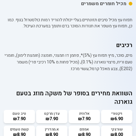
מכיל חומרים משמרים
תפוח עץ מכיל סיבים תזונתיים בעלי יכולת להוריד רמות כולסטרול בגוף. כמו
כן, תפוח עץ משפר את תנודות הסוכר בדם ותומך במערכת העיכול.
רכיבים
מים, סוכר, מיץ תפוח עץ (5%)*, פחמן דו חמצני, חומצה (חומצת לימון), חומרי
טעם וריח, מיצוי גוארנה (0.1%), (מכיל פחות מ 10% רכיבי פרי) משמר
(E202), צבע מאכל קרמל,עשוי מרכז.
השוואת מחירים בסופר של
משקה מוזג בטעם
גוארנה
ויקטורי
אלונית
עדן מרקט
טיב טעם
₪7.90
₪7.90
₪7.90
₪6.90
שורצקי
אמפם
א.מהדרין
קשת טעמים
₪8.90
₪8.90
₪8.90
₪8.00