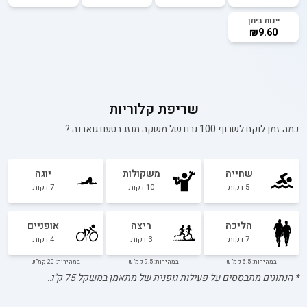
יינות ביתן
₪9.60
שריפת קלוריות
כמה זמן לוקח לשרוף 100 גרם של
משקה מוזג בטעם גוארנה
?
שחייה
משקולות
יוגה
5
דקות
10
דקות
7
דקות
הליכה
ריצה
אופניים
7
דקות
3
דקות
4
דקות
במהירות: 6.5 קמ"ש
במהירות: 9.5 קמ"ש
במהירות: 20 קמ"ש
* הנתונים מתבססים על פעילות גופנית של מתאמן במשקל
75
ק"ג.