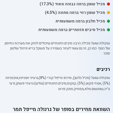
מכיל
שומן
ברמה גבוהה מאוד
(17.3%)
מכיל
שומן רווי
ברמה מתונה
(4.5%)
מכיל חלבון ברמה משמעותית
מכיל סיבים תזונתיים ברמה משמעותית
שיבולת שועל מכילה הרבה סיבים תזונתיים שיכולים לחזק את מערכת החיסון
של הגוף. כמו כן, זה גם עשוי לעזור בשמירה על משקל בריא וניהול שלטון
סוכר.
רכיבים
שיבולת שועל (מכיל גלוטן), סירופ מייפל קנדי (8%),גרעיני חמניות,אוכמניות
(5%) ,אגוזי פקאן (5%) ,קוקוס,סיבים תזונתיים (עולש) גרעיני פשתן,זרעי
צ'יה,שומשום מלא,ממתיק:מונק פרוט
השוואת מחירים בסופר של
גרנולה מייפל תמר