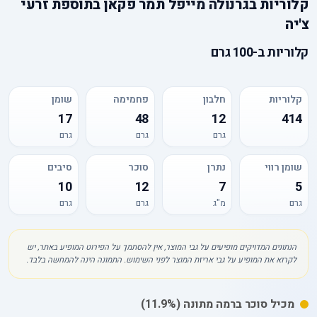
קלוריות
ב
גרנולה מייפל תמר פקאן בתוספת זרעי
צ'יה
קלוריות
ב-
100 גרם
קלוריות
חלבון
פחמימה
שומן
17
48
12
414
גרם
גרם
גרם
שומן רווי
נתרן
סוכר
סיבים
10
12
7
5
גרם
מ"ג
גרם
גרם
הנתונים המדויקים מופיעים על גבי המוצר, אין להסתמך על הפירוט המופיע באתר, יש
לקרוא את המופיע על גבי אריזת המוצר לפני השימוש. התמונה הינה להמחשה בלבד.
מכיל
סוכר
ברמה מתונה
(11.9%)