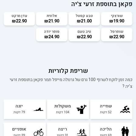
פקאן בתוספת זרעי צ'יה
שורצקי
טבע קסטל
אלונית
עדן מרקט
₪22.90
₪21.90
₪21.00
₪19.90
שופרסל
טיב טעם
סופר יודה
₪24.90
₪22.90
₪22.90
שריפת קלוריות
כמה זמן לוקח לשרוף 100 גרם של
גרנולה מייפל תמר פקאן בתוספת זרעי
צ'יה
?
שחייה
משקולות
יוגה
52
דקות
104
דקות
79
דקות
הליכה
ריצה
אופניים
69
דקות
31
דקות
39
דקות