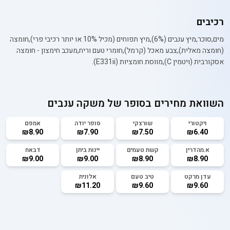
רכיבים
מים,סוכר,מיץ ענבים (6%),מיץ תפוחים (מכיל 10% או יותר רכיבי פרי),חומצה
(חומצה מאלית),צבע מאכל (קרמל),חומרי טעם וריח,מעכב חימצון - חומצה
אסקורבית (ויטמין C),מווסת חומציות (E331ii).
השוואת מחירים בסופר של
משקה ענבים
ויקטורי
שורצקי
סופר יודה
אמפם
₪8.90
₪7.90
₪7.50
₪6.40
א.מהדרין
קשת טעמים
יינות ביתן
דבאח
₪9.00
₪9.00
₪8.90
₪8.90
עדן מרקט
טיב טעם
אלונית
₪11.20
₪9.60
₪9.60