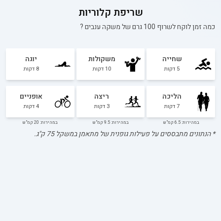
שריפת קלוריות
כמה זמן לוקח לשרוף 100 גרם של
משקה ענבים
?
שחייה
משקולות
יוגה
5
דקות
10
דקות
8
דקות
הליכה
ריצה
אופניים
7
דקות
3
דקות
4
דקות
במהירות: 6.5 קמ"ש
במהירות: 9.5 קמ"ש
במהירות: 20 קמ"ש
* הנתונים מתבססים על פעילות גופנית של מתאמן במשקל
75
ק"ג.