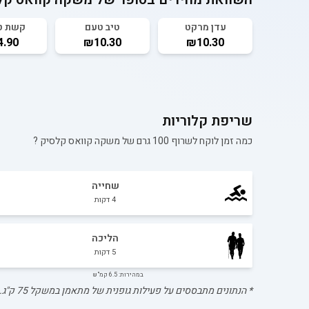
עדן מרקט
טיב טעם
קשת ט
.90
₪10.30
₪10.30
שריפת קלוריות
כמה זמן לוקח לשרוף 100 גרם של
משקה קוואס קלסיק
?
שחייה
4
דקות
הליכה
5
דקות
במהירות: 6.5 קמ"ש
* הנתונים מתבססים על פעילות גופנית של מתאמן במשקל
75
ק"ג.