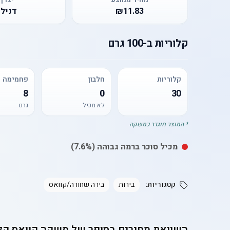
₪11.83
דנילו
קלוריות
ב-
100 גרם
קלוריות
חלבון
פחמימה
8
0
30
לא מכיל
גרם
* המוצר מוגדר כמשקה
מכיל
סוכר
ברמה גבוהה
(7.6%)
קטגוריות:
בירות
בירה שחורה/קוואס
השוואת מחירים בסופר של
משקה קוואס קל