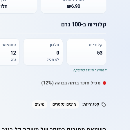
₪6.90
הלו
קלוריות
ב-
100 גרם
קלוריות
חלבון
פחמימה
12
0
53
לא מכיל
גרם
* המוצר מוגדר כמשקה
מכיל
סוכר
ברמה גבוהה
(12%)
קטגוריות:
מיצים ונקטרים
מיצים
השוואת מחירים בסופר של
משקה קל בננה