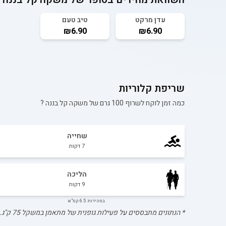
עדן מרקט
טיב טעם
₪6.90
₪6.90
שריפת קלוריות
כמה זמן לוקח לשרוף 100 גרם של
משקה קל בננה
?
שחייה
7
דקות
הליכה
9
דקות
במהירות: 6.5 קמ"ש
* הנתונים מתבססים על פעילות גופנית של מתאמן במשקל
75
ק"ג.