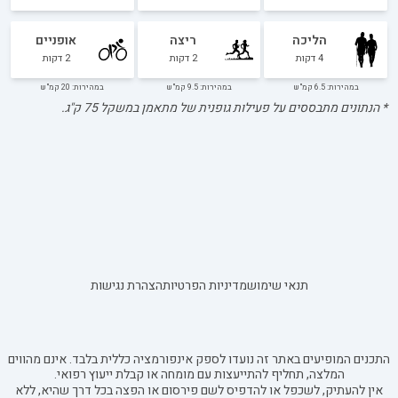
הליכה
ריצה
אופניים
4
דקות
2
דקות
2
דקות
במהירות: 6.5 קמ"ש
במהירות: 9.5 קמ"ש
במהירות: 20 קמ"ש
* הנתונים מתבססים על פעילות גופנית של מתאמן במשקל
75
ק"ג.
תנאי שימוש
מדיניות הפרטיות
הצהרת נגישות
התכנים המופיעים באתר זה נועדו לספק אינפורמציה כללית בלבד. אינם מהווים
המלצה, תחליף להתייעצות עם מומחה או קבלת ייעוץ רפואי.
אין להעתיק, לשכפל או להדפיס לשם פירסום או הפצה בכל דרך שהיא, ללא