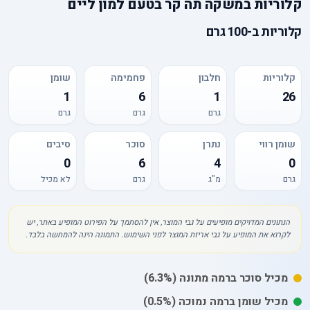
קלוריות
ב
משקה תה קר בטעם למון ליים
קלוריות
ב-
100 גרם
קלוריות
חלבון
פחמימה
שומן
1
6
1
26
גרם
גרם
גרם
שומן רווי
נתרן
סוכר
סיבים
0
6
4
0
גרם
מ"ג
גרם
לא מכיל
הנתונים המדויקים מופיעים על גבי המוצר, אין להסתמך על הפירוט המופיע באתר, יש
לקרוא את המופיע על גבי אריזת המוצר לפני השימוש. התמונה הינה להמחשה בלבד.
מכיל
סוכר
ברמה מתונה
(6.3%)
מכיל
שומן
ברמה נמוכה
(0.5%)