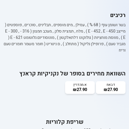
רכיבים
בשר ושומן עוף ( 68 % ) , עמילן , מים מוספים , תבלינים , סוכרים , פוספטים (
מייצב 450 - E - 452 , E ) , מלח , תמצית סלק , מעכב חמצון ( 316 - E - 300 ,
E ) , מווסת מוחציות ( גולוקונו דלתאלקטון ) , מונוסודיום גלוטומט 621 - E (
מגביר טעם ) , פרופילן גליקול ( מתחלב ) , ס.ניטריט ( חומר משמר חומרים טעם
וריח
השוואת מחירים בסופר של
נקניקיות קראנץ
דבאח
א.מהדרין
₪27.90
₪27.90
שריפת קלוריות