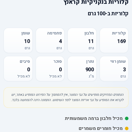
קלוריות
ב
נקניקיות קראנץ
קלוריות
ב-
100 גרם
קלוריות
חלבון
פחמימה
שומן
10
4
11
169
גרם
גרם
גרם
שומן רווי
נתרן
סוכר
סיבים
0
0
900
3
גרם
מ"ג
לא מכיל
לא מכיל
הנתונים המדויקים מופיעים על גבי המוצר, אין להסתמך על הפירוט המופיע באתר, יש
לקרוא את המופיע על גבי אריזת המוצר לפני השימוש. התמונה הינה להמחשה בלבד.
מכיל חלבון ברמה משמעותית
מכיל חומרים משמרים