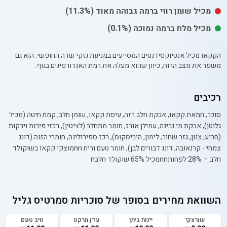
מכיל
שומן רווי
ברמה גבוהה מאוד
(11.3%)
מכיל
מלח
ברמה נמוכה
(0.1%)
הקקאו מכיל אנטיוקסידנטים המסייעים במניעת נזקי שדה החופשי. הוא גם
משפר את מצב הרוח, כיוון שהוא מעלה את רמת האנדורפינים בגוף.
רכיבים
סוכר, חמאת קקאו, אבקת חלב רזה, עיסת קקאו, שומן חלב, קמח חיטה (מכיל
גלוטן), אבקת מי גבינה, עמילן אורז, חומר מתחלב (לציטין), רכזי פירות וירקות
(חריע, צנון, גזר שחור, לימון, היביסקוס), רכז ספירולינה, חומרי הזגה (דונג
צמחי - קרנאובה, דונג דבורים לבן), חומר טעם וריח.nnמוצקי קקאו בשוקולד
חלב – 28% לפחותnnמכיל 65% שוקולד חלבn
השוואת מחירים בסופר של
סוכריות סמרטיס גליל
שורצקי
יינות ביתן
עדן מרקט
טיב טעם