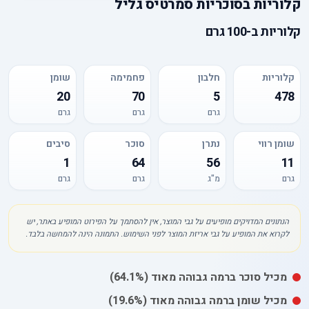
קלוריות
ב
סוכריות סמרטיס גליל
קלוריות
ב-
100 גרם
קלוריות
חלבון
פחמימה
שומן
20
70
5
478
גרם
גרם
גרם
שומן רווי
נתרן
סוכר
סיבים
1
64
56
11
גרם
מ"ג
גרם
גרם
הנתונים המדויקים מופיעים על גבי המוצר, אין להסתמך על הפירוט המופיע באתר, יש
לקרוא את המופיע על גבי אריזת המוצר לפני השימוש. התמונה הינה להמחשה בלבד.
מכיל
סוכר
ברמה גבוהה מאוד
(64.1%)
מכיל
שומן
ברמה גבוהה מאוד
(19.6%)