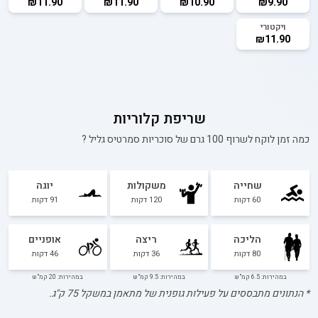
₪11.90
₪11.90
₪10.90
₪9.90
ויקטורי
₪11.90
שריפת קלוריות
כמה זמן לוקח לשרוף 100 גרם של
סוכריות סמרטיס גליל
?
שחייה
משקולות
יוגה
60
דקות
120
דקות
91
דקות
הליכה
ריצה
אופניים
80
דקות
36
דקות
46
דקות
במהירות: 6.5 קמ"ש
במהירות: 9.5 קמ"ש
במהירות: 20 קמ"ש
* הנתונים מתבססים על פעילות גופנית של מתאמן במשקל
75
ק"ג.