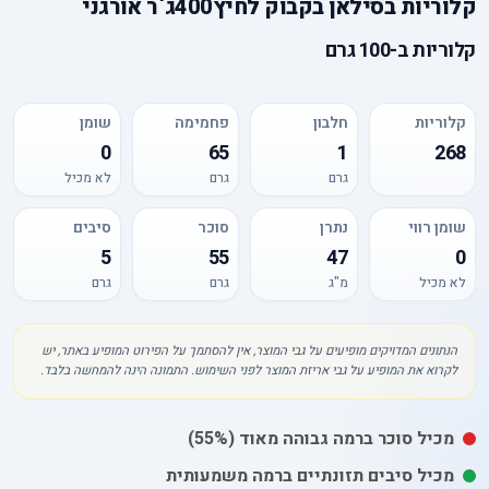
קלוריות
ב
סילאן בקבוק לחיץ400ג`ר אורגני
קלוריות
ב-
100 גרם
קלוריות
חלבון
פחמימה
שומן
0
65
1
268
גרם
גרם
לא מכיל
שומן רווי
נתרן
סוכר
סיבים
5
55
47
0
לא מכיל
מ"ג
גרם
גרם
הנתונים המדויקים מופיעים על גבי המוצר, אין להסתמך על הפירוט המופיע באתר, יש
לקרוא את המופיע על גבי אריזת המוצר לפני השימוש. התמונה הינה להמחשה בלבד.
מכיל
סוכר
ברמה גבוהה מאוד
(55%)
מכיל סיבים תזונתיים ברמה משמעותית