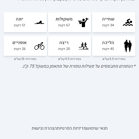
שחייה
משקולות
יוגה
34
דקות
67
דקות
51
דקות
הליכה
ריצה
אופניים
45
דקות
20
דקות
26
דקות
במהירות: 6.5 קמ"ש
במהירות: 9.5 קמ"ש
במהירות: 20 קמ"ש
* הנתונים מתבססים על פעילות גופנית של מתאמן במשקל
75
ק"ג.
תנאי שימוש
מדיניות הפרטיות
הצהרת נגישות