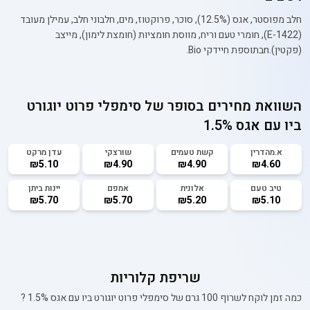
חלב מפוסטר, אגס (12.5%), סוכר, פרוקטוז, מים, חלבוני חלב, עמילן מעובד
(E-1422), חומרי טעם וריח, מווסת חומציות (חומצת לימון), מייצב
(פקטין).nבתוספת חיידקי Bio.
השוואת מחירים בסופר של
סימפלי פרוט יוגורט
ביו עם אגס 1.5%
א.מהדרין
קשת טעמים
שורצקי
עדן מרקט
₪5.10
₪4.90
₪4.90
₪4.60
טיב טעם
אלונית
אמפם
יינות ביתן
₪5.70
₪5.70
₪5.20
₪5.10
שריפת קלוריות
כמה זמן לוקח לשרוף 100 גרם של
סימפלי פרוט יוגורט ביו עם אגס 1.5%
?