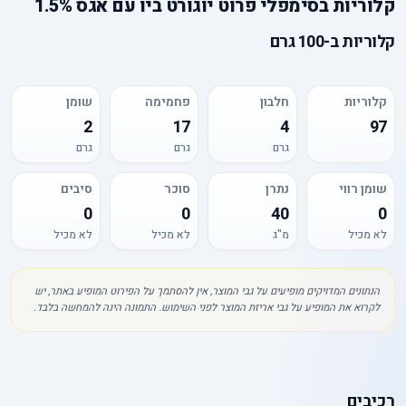
קלוריות
ב
סימפלי פרוט יוגורט ביו עם אגס 1.5%
קלוריות
ב-
100 גרם
קלוריות
חלבון
פחמימה
שומן
2
17
4
97
גרם
גרם
גרם
שומן רווי
נתרן
סוכר
סיבים
0
0
40
0
לא מכיל
מ"ג
לא מכיל
לא מכיל
הנתונים המדויקים מופיעים על גבי המוצר, אין להסתמך על הפירוט המופיע באתר, יש
לקרוא את המופיע על גבי אריזת המוצר לפני השימוש. התמונה הינה להמחשה בלבד.
רכיבים