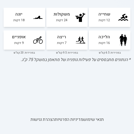
שחייה
משקולות
יוגה
12
דקות
24
דקות
18
דקות
הליכה
ריצה
אופניים
16
דקות
7
דקות
9
דקות
במהירות: 6.5 קמ"ש
במהירות: 9.5 קמ"ש
במהירות: 20 קמ"ש
* הנתונים מתבססים על פעילות גופנית של מתאמן במשקל
75
ק"ג.
תנאי שימוש
מדיניות הפרטיות
הצהרת נגישות