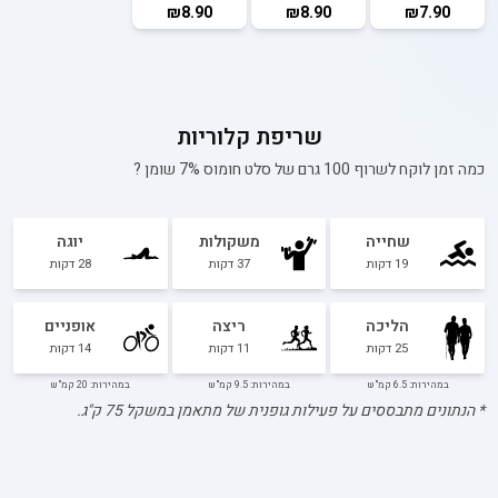
₪8.90
₪8.90
₪7.90
שריפת קלוריות
כמה זמן לוקח לשרוף 100 גרם של
סלט חומוס 7% שומן
?
שחייה
משקולות
יוגה
19
דקות
37
דקות
28
דקות
הליכה
ריצה
אופניים
25
דקות
11
דקות
14
דקות
במהירות: 6.5 קמ"ש
במהירות: 9.5 קמ"ש
במהירות: 20 קמ"ש
* הנתונים מתבססים על פעילות גופנית של מתאמן במשקל
75
ק"ג.