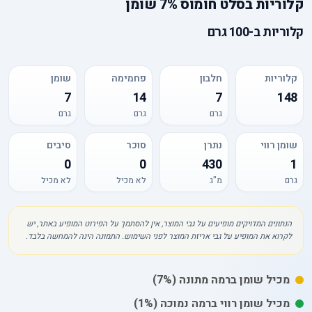
קלוריות
ב
סלט חומוס 7% שומן
קלוריות
ב-
100 גרם
קלוריות
חלבון
פחמימה
שומן
7
14
7
148
גרם
גרם
גרם
שומן רווי
נתרן
סוכר
סיבים
0
0
430
1
גרם
מ"ג
לא מכיל
לא מכיל
הנתונים המדויקים מופיעים על גבי המוצר, אין להסתמך על הפירוט המופיע באתר, יש
לקרוא את המופיע על גבי אריזת המוצר לפני השימוש. התמונה הינה להמחשה בלבד.
מכיל
שומן
ברמה מתונה
(7%)
מכיל
שומן רווי
ברמה נמוכה
(1%)