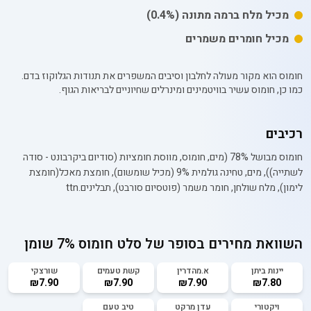
מכיל
מלח
ברמה מתונה
(0.4%)
מכיל חומרים משמרים
חומוס הוא מקור מעולה לחלבון וסיבים המשפרים את תנודות הגלוקוז בדם.
כמו כן, חומוס עשיר בוויטמינים ומינרלים שחיוניים לבריאות הגוף.
רכיבים
חומוס מבושל 78% (מים, חומוס, מווסת חומציות (סודיום ביקרבונט - סודה
לשתייה)), מים, טחינה גולמית 9% (מכיל שומשום), חומצת מאכל(חומצת
לימון), מלח שולחן, חומר משמר (פוטסיום סורבט), תבלינים.ttn
השוואת מחירים בסופר של
סלט חומוס 7% שומן
יינות ביתן
א.מהדרין
קשת טעמים
שורצקי
₪7.90
₪7.90
₪7.90
₪7.80
ויקטורי
עדן מרקט
טיב טעם