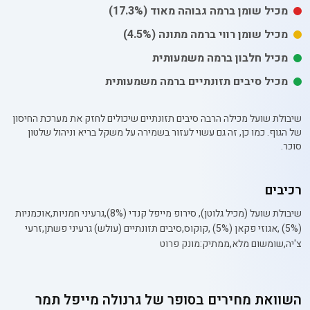
מכיל
שומן
ברמה גבוהה מאוד
(17.3%)
מכיל
שומן רווי
ברמה מתונה
(4.5%)
מכיל חלבון ברמה משמעותית
מכיל סיבים תזונתיים ברמה משמעותית
שיבולת שועל מכילה הרבה סיבים תזונתיים שיכולים לחזק את מערכת החיסון
של הגוף. כמו כן, זה גם עשוי לעזור בשמירה על משקל בריא וניהול שלטון
סוכר.
רכיבים
שיבולת שועל (מכיל גלוטן), סירופ מייפל קנדי (8%),גרעיני חמניות,אוכמניות
(5%) ,אגוזי פקאן (5%) ,קוקוס,סיבים תזונתיים (עולש) גרעיני פשתן,זרעי
צ'יה,שומשום מלא,ממתיק:מונק פרוט
השוואת מחירים בסופר של
גרנולה מייפל תמר