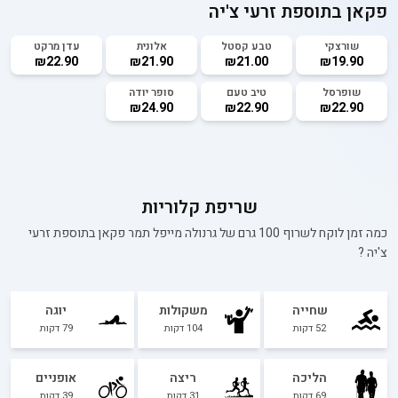
פקאן בתוספת זרעי צ'יה
שורצקי
טבע קסטל
אלונית
עדן מרקט
₪22.90
₪21.90
₪21.00
₪19.90
שופרסל
טיב טעם
סופר יודה
₪24.90
₪22.90
₪22.90
שריפת קלוריות
כמה זמן לוקח לשרוף 100 גרם של
גרנולה מייפל תמר פקאן בתוספת זרעי
צ'יה
?
שחייה
משקולות
יוגה
52
דקות
104
דקות
79
דקות
הליכה
ריצה
אופניים
69
דקות
31
דקות
39
דקות