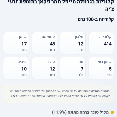
קלוריות
ב
גרנולה מייפל תמר פקאן בתוספת זרעי
צ'יה
קלוריות
ב-
100 גרם
קלוריות
חלבון
פחמימה
שומן
17
48
12
414
גרם
גרם
גרם
שומן רווי
נתרן
סוכר
סיבים
10
12
7
5
גרם
מ"ג
גרם
גרם
הנתונים המדויקים מופיעים על גבי המוצר, אין להסתמך על הפירוט המופיע באתר, יש
לקרוא את המופיע על גבי אריזת המוצר לפני השימוש. התמונה הינה להמחשה בלבד.
מכיל
סוכר
ברמה מתונה
(11.9%)