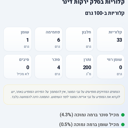
קלוריות
ב
סלק ירקות דינר
קלוריות
ב-
100 גרם
קלוריות
חלבון
פחמימה
שומן
1
6
1
33
גרם
גרם
גרם
שומן רווי
נתרן
סוכר
סיבים
0
4
200
0
גרם
מ"ג
גרם
לא מכיל
הנתונים המדויקים מופיעים על גבי המוצר, אין להסתמך על הפירוט המופיע באתר, יש
לקרוא את המופיע על גבי אריזת המוצר לפני השימוש. התמונה הינה להמחשה בלבד.
מכיל
סוכר
ברמה נמוכה
(4.3%)
מכיל
שומן
ברמה נמוכה
(0.5%)