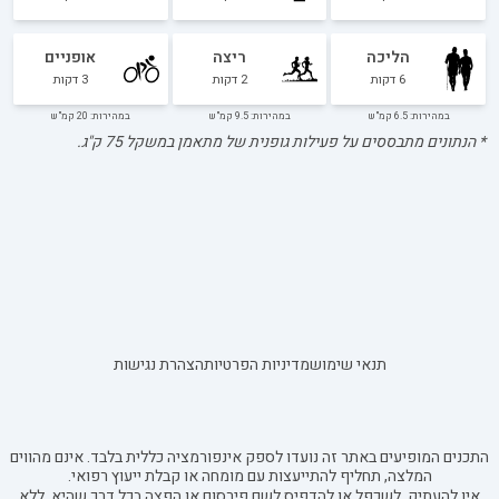
הליכה
ריצה
אופניים
6
דקות
2
דקות
3
דקות
במהירות: 6.5 קמ"ש
במהירות: 9.5 קמ"ש
במהירות: 20 קמ"ש
* הנתונים מתבססים על פעילות גופנית של מתאמן במשקל
75
ק"ג.
תנאי שימוש
מדיניות הפרטיות
הצהרת נגישות
התכנים המופיעים באתר זה נועדו לספק אינפורמציה כללית בלבד. אינם מהווים
המלצה, תחליף להתייעצות עם מומחה או קבלת ייעוץ רפואי.
אין להעתיק, לשכפל או להדפיס לשם פירסום או הפצה בכל דרך שהיא, ללא