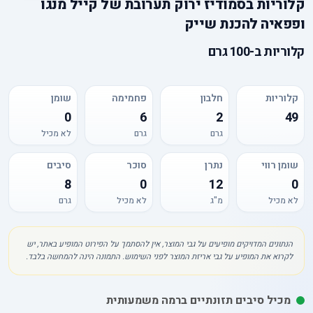
קלוריות
ב
סמודיז ירוק תערובת של קייל מנגו
ופפאיה להכנת שייק
קלוריות
ב-
100 גרם
קלוריות
חלבון
פחמימה
שומן
0
6
2
49
גרם
גרם
לא מכיל
שומן רווי
נתרן
סוכר
סיבים
8
0
12
0
לא מכיל
מ"ג
לא מכיל
גרם
הנתונים המדויקים מופיעים על גבי המוצר, אין להסתמך על הפירוט המופיע באתר, יש
לקרוא את המופיע על גבי אריזת המוצר לפני השימוש. התמונה הינה להמחשה בלבד.
מכיל סיבים תזונתיים ברמה משמעותית