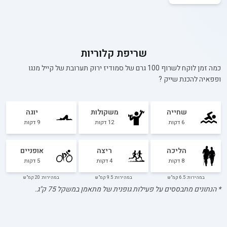
שריפת קלוריות
כמה זמן לוקח לשרוף 100 גרם של
סמודיז ירוק תערובת של קייל מנגו
ופפאיה להכנת שייק
?
שחייה
משקולות
יוגה
6
דקות
12
דקות
9
דקות
הליכה
ריצה
אופניים
8
דקות
4
דקות
5
דקות
במהירות: 6.5 קמ"ש
במהירות: 9.5 קמ"ש
במהירות: 20 קמ"ש
* הנתונים מתבססים על פעילות גופנית של מתאמן במשקל
75
ק"ג.