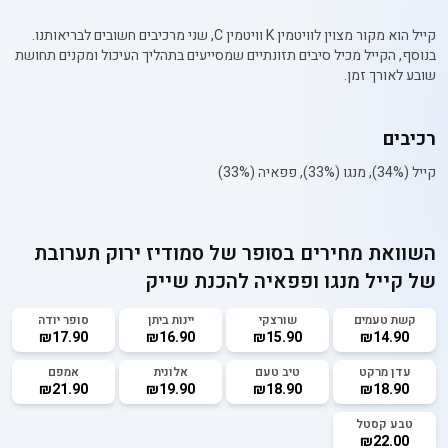
קייל הוא מקור מצוין לוויטמין K וויטמין C, שני מרכיבים חשובים לבריאותנו.
בנוסף, הקייל מכיל סיבים תזונתיים שמסייעים בתהליך העיכול ומקנים תחושת
שובע לאורך זמן.
רכיבים
קייל (34%), מנגו (33%), פפאיה (33%)
השוואת מחירים בסופר של
סמודיז ירוק תערובת
של קייל מנגו ופפאיה להכנת שייק
קשת טעמים
שורצקי
יינות ביתן
סופר יודה
₪17.90
₪16.90
₪15.90
₪14.90
עדן מרקט
טיב טעם
אלונית
אמפם
₪21.90
₪19.90
₪18.90
₪18.90
טבע קסטל
₪22.00