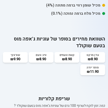
מכיל
שומן רווי
ברמה מתונה
(4%)
מכיל
מלח
ברמה נמוכה
(0.1%)
השוואת מחירים בסופר של
עוגיות ג'אפה מוס
בטעם שוקולד
עדן מרקט
קשת טעמים
טיב טעם
שורצקי
₪9.90
₪8.90
₪8.90
₪8.90
סופר יודה
₪11.90
שריפת קלוריות
כמה זמן לוקח לשרוף 100 גרם של
עוגיות ג'אפה מוס בטעם שוקולד
?