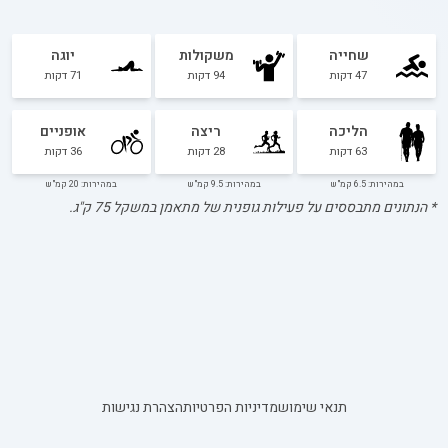
שחייה
משקולות
יוגה
47
דקות
94
דקות
71
דקות
הליכה
ריצה
אופניים
63
דקות
28
דקות
36
דקות
במהירות: 6.5 קמ"ש
במהירות: 9.5 קמ"ש
במהירות: 20 קמ"ש
* הנתונים מתבססים על פעילות גופנית של מתאמן במשקל
75
ק"ג.
תנאי שימוש
מדיניות הפרטיות
הצהרת נגישות