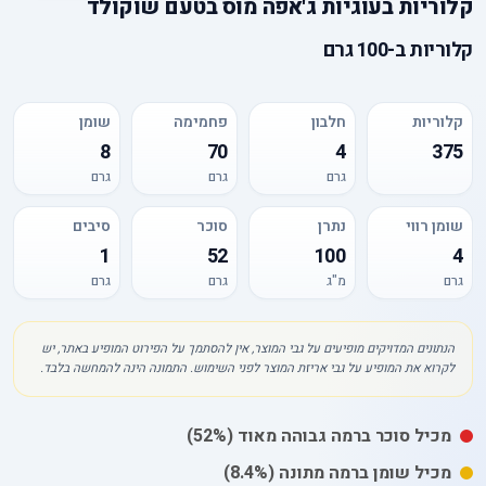
קלוריות
ב
עוגיות ג'אפה מוס בטעם שוקולד
קלוריות
ב-
100 גרם
קלוריות
חלבון
פחמימה
שומן
8
70
4
375
גרם
גרם
גרם
שומן רווי
נתרן
סוכר
סיבים
1
52
100
4
גרם
מ"ג
גרם
גרם
הנתונים המדויקים מופיעים על גבי המוצר, אין להסתמך על הפירוט המופיע באתר, יש
לקרוא את המופיע על גבי אריזת המוצר לפני השימוש. התמונה הינה להמחשה בלבד.
מכיל
סוכר
ברמה גבוהה מאוד
(52%)
מכיל
שומן
ברמה מתונה
(8.4%)