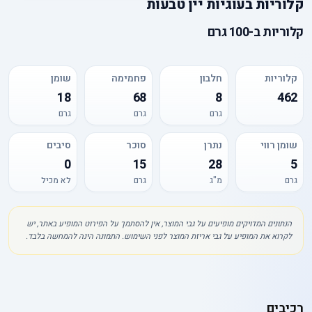
קלוריות
ב
עוגיות יין טבעות
קלוריות
ב-
100 גרם
קלוריות
חלבון
פחמימה
שומן
18
68
8
462
גרם
גרם
גרם
שומן רווי
נתרן
סוכר
סיבים
0
15
28
5
גרם
מ"ג
גרם
לא מכיל
הנתונים המדויקים מופיעים על גבי המוצר, אין להסתמך על הפירוט המופיע באתר, יש
לקרוא את המופיע על גבי אריזת המוצר לפני השימוש. התמונה הינה להמחשה בלבד.
רכיבים