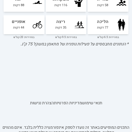
58
דקות
116
דקות
88
דקות
הליכה
ריצה
אופניים
77
דקות
35
דקות
44
דקות
במהירות: 6.5 קמ"ש
במהירות: 9.5 קמ"ש
במהירות: 20 קמ"ש
* הנתונים מתבססים על פעילות גופנית של מתאמן במשקל
75
ק"ג.
תנאי שימוש
מדיניות הפרטיות
הצהרת נגישות
התכנים המופיעים באתר זה נועדו לספק אינפורמציה כללית בלבד. אינם מהווים