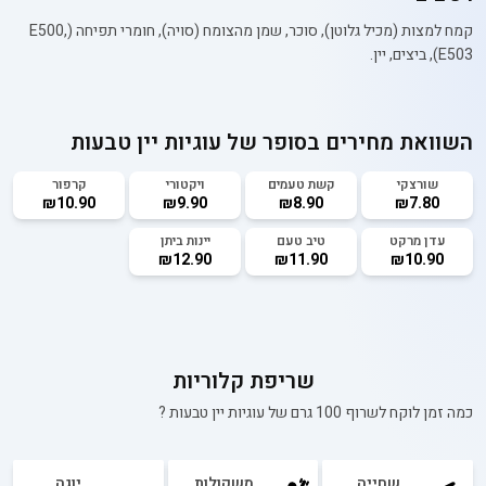
קמח למצות (מכיל גלוטן), סוכר, שמן מהצומח (סויה), חומרי תפיחה (E500,
E503), ביצים, יין.
השוואת מחירים בסופר של
עוגיות יין טבעות
שורצקי
קשת טעמים
ויקטורי
קרפור
₪10.90
₪9.90
₪8.90
₪7.80
עדן מרקט
טיב טעם
יינות ביתן
₪12.90
₪11.90
₪10.90
שריפת קלוריות
כמה זמן לוקח לשרוף 100 גרם של
עוגיות יין טבעות
?
שחייה
משקולות
יוגה