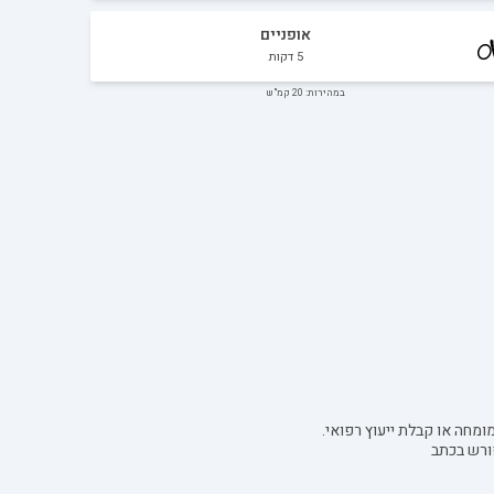
אופניים
5
דקות
במהירות: 20 קמ"ש
ומחה או קבלת ייעוץ רפואי.
ורש בכתב