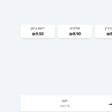
רין
אלונית
יינות ביתן
₪9.50
₪8.90
₪8
יוגה
10
דקות