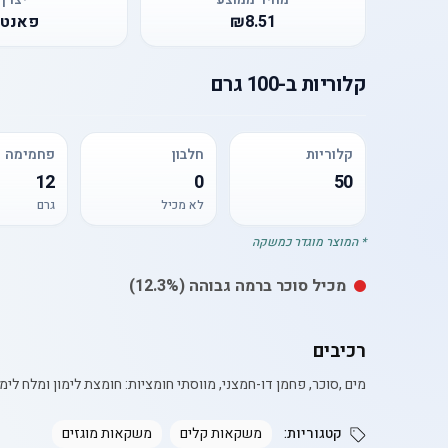
₪8.51
פאנט
קלוריות
ב-
100 גרם
קלוריות
חלבון
פחמימה
12
0
50
לא מכיל
גרם
* המוצר מוגדר כמשקה
מכיל
סוכר
ברמה גבוהה
(12.3%)
רכיבים
מים ,סוכר, פחמן דו-חמצני, מווסתי חומציות: חומצת לימון ומלח לימון (E331),צבע מאכל טבעי: תערובת קרוטנים, מייצבים: אקאציה גאם ו E444, חומרי טעם וריח, תמצית מזון לצביעה של גזר ופי
קטגוריות:
משקאות קלים
משקאות מוגזים