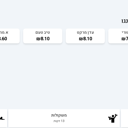
גו
ורי
עדן מרקט
טיב טעם
א.מהד
.60
₪8.10
₪8.10
₪7
משקולות
13
דקות