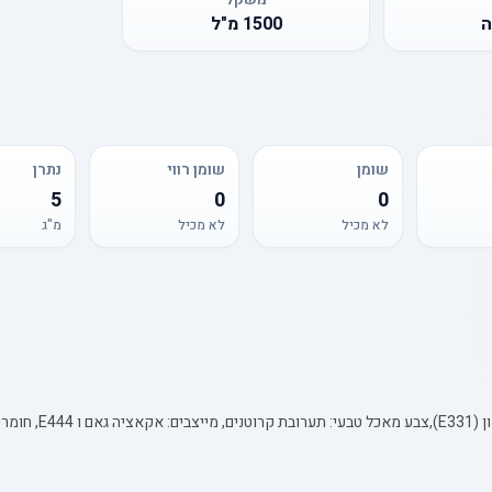
ה
1500
מ"ל
שומן
שומן רווי
נתרן
5
0
0
לא מכיל
לא מכיל
מ"ג
רות יער.