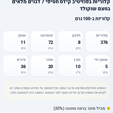
קלוריות
ב
פוזיטיב קידס חטיפי 7 דגנים מלאים
בטעם שוקולד
קלוריות
ב-
100 גרם
קלוריות
חלבון
פחמימה
שומן
11
72
8
376
גרם
גרם
גרם
שומן רווי
נתרן
סוכר
סיבים
36
20
10
5
גרם
מ"ג
גרם
גרם
הנתונים המדויקים מופיעים על גבי המוצר, אין להסתמך על הפירוט המופיע באתר, יש
לקרוא את המופיע על גבי אריזת המוצר לפני השימוש. התמונה הינה להמחשה בלבד.
מכיל
סוכר
ברמה מתונה
(20%)