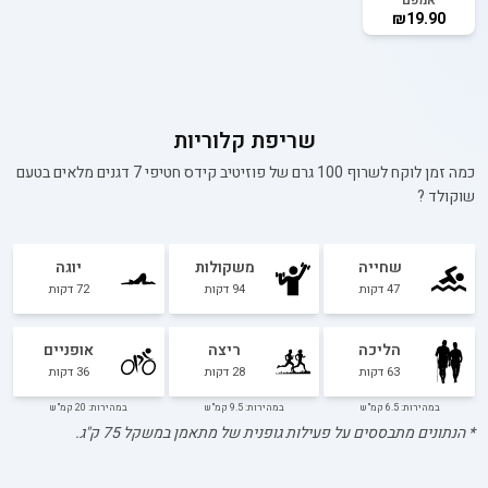
₪19.90
שריפת קלוריות
כמה זמן לוקח לשרוף 100 גרם של
פוזיטיב קידס חטיפי 7 דגנים מלאים בטעם
שוקולד
?
שחייה
משקולות
יוגה
47
דקות
94
דקות
72
דקות
הליכה
ריצה
אופניים
63
דקות
28
דקות
36
דקות
במהירות: 6.5 קמ"ש
במהירות: 9.5 קמ"ש
במהירות: 20 קמ"ש
* הנתונים מתבססים על פעילות גופנית של מתאמן במשקל
75
ק"ג.