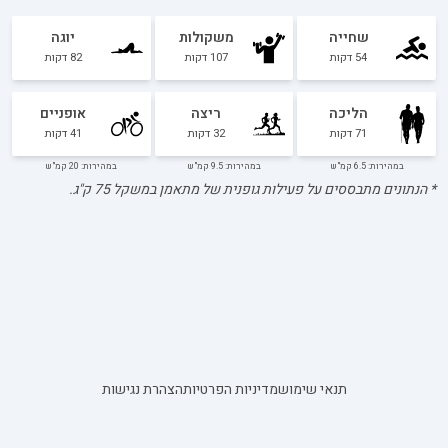
שחייה
משקולות
יוגה
54
דקות
107
דקות
82
דקות
הליכה
ריצה
אופניים
71
דקות
32
דקות
41
דקות
במהירות: 6.5 קמ"ש
במהירות: 9.5 קמ"ש
במהירות: 20 קמ"ש
* הנתונים מתבססים על פעילות גופנית של מתאמן במשקל
75
ק"ג.
תנאי שימוש
מדיניות הפרטיות
הצהרת נגישות