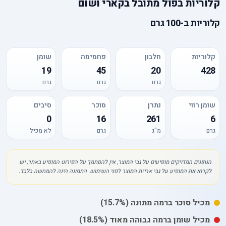
קלוריות
ב
פול מתובל בקארי ושום
קלוריות
ב-
100 גרם
קלוריות
חלבון
פחמימה
שומן
19
45
20
428
גרם
גרם
גרם
שומן רווי
נתרן
סוכר
סיבים
0
16
261
6
גרם
מ"ג
גרם
לא מכיל
הנתונים המדויקים מופיעים על גבי המוצר, אין להסתמך על הפירוט המופיע באתר, יש
לקרוא את המופיע על גבי אריזת המוצר לפני השימוש. התמונה הינה להמחשה בלבד.
מכיל
סוכר
ברמה מתונה
(15.7%)
מכיל
שומן
ברמה גבוהה מאוד
(18.5%)