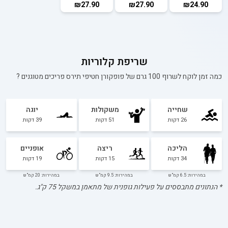
₪27.90
₪27.90
₪24.90
שריפת קלוריות
כמה זמן לוקח לשרוף 100 גרם של
פופקורן חטיפי תירס פריכים מטוגנים
?
שחייה
משקולות
יוגה
26
דקות
51
דקות
39
דקות
הליכה
ריצה
אופניים
34
דקות
15
דקות
19
דקות
במהירות: 6.5 קמ"ש
במהירות: 9.5 קמ"ש
במהירות: 20 קמ"ש
* הנתונים מתבססים על פעילות גופנית של מתאמן במשקל
75
ק"ג.