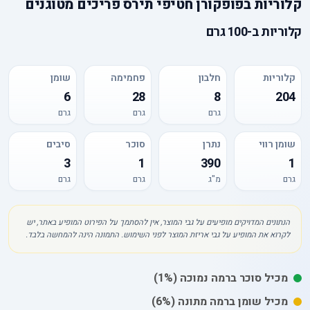
קלוריות
ב
פופקורן חטיפי תירס פריכים מטוגנים
קלוריות
ב-
100 גרם
קלוריות
חלבון
פחמימה
שומן
6
28
8
204
גרם
גרם
גרם
שומן רווי
נתרן
סוכר
סיבים
3
1
390
1
גרם
מ"ג
גרם
גרם
הנתונים המדויקים מופיעים על גבי המוצר, אין להסתמך על הפירוט המופיע באתר, יש
לקרוא את המופיע על גבי אריזת המוצר לפני השימוש. התמונה הינה להמחשה בלבד.
מכיל
סוכר
ברמה נמוכה
(1%)
מכיל
שומן
ברמה מתונה
(6%)