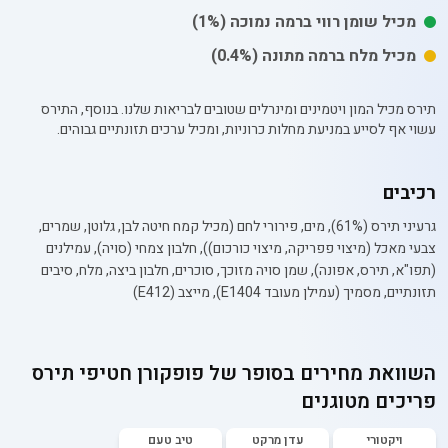
מכיל
שומן רווי
ברמה נמוכה
(1%)
מכיל
מלח
ברמה מתונה
(0.4%)
תירס מכיל המון ויטמינים ומינרלים שטובים לבריאות שלנו. בנוסף, התירס
עשוי אף לסייע במניעת מחלות כרוניות, ומכיל ערכים תזונתיים גבוהים.
רכיבים
גרעיני תירס (61%), מים, פירורי לחם (מכיל קמח חיטה לבן, גלוטן, שמרים,
צבעי מאכל (מיצוי פפריקה, מיצוי כורכום)), חלבון צמחי (סויה), עמילנים
(תפו"א, תירס, אפונה), שמן סויה מזוכך, סוכרים, חלבון ביצה, מלח, סיבים
תזונתיים, מסמיך (עמילן מעובד E1404), מייצב (E412)
השוואת מחירים בסופר של
פופקורן חטיפי תירס
פריכים מטוגנים
ויקטורי
עדן מרקט
טיב טעם