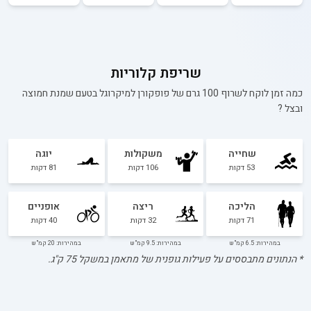
שריפת קלוריות
כמה זמן לוקח לשרוף 100 גרם של
פופקורן למיקרוגל בטעם שמנת חמוצה
ובצל
?
שחייה
משקולות
יוגה
53
דקות
106
דקות
81
דקות
הליכה
ריצה
אופניים
71
דקות
32
דקות
40
דקות
במהירות: 6.5 קמ"ש
במהירות: 9.5 קמ"ש
במהירות: 20 קמ"ש
* הנתונים מתבססים על פעילות גופנית של מתאמן במשקל
75
ק"ג.