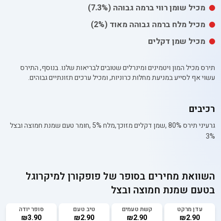
מכיל
שומן רווי
ברמה גבוהה
(7.3%)
מכיל
מלח
ברמה גבוהה מאוד
(2%)
מכיל שמן דקלים
תירס מכיל המון ויטמינים ומינרלים שטובים לבריאות שלנו. בנוסף, התירס
עשוי אף לסייע במניעת מחלות כרוניות, ומכיל ערכים תזונתיים גבוהים.
רכיבים
גרעיני תירס 80% ,שמן דקלים מזוכך,מלח 5% ,חומר טעם שמנת חמוצה ובצל
3%
השוואת מחירים בסופר של
פופקורן למיקרוגל
בטעם שמנת חמוצה ובצל
עדן מרקט
קשת טעמים
טיב טעם
סופר יודה
₪3.90
₪2.90
₪2.90
₪2.90