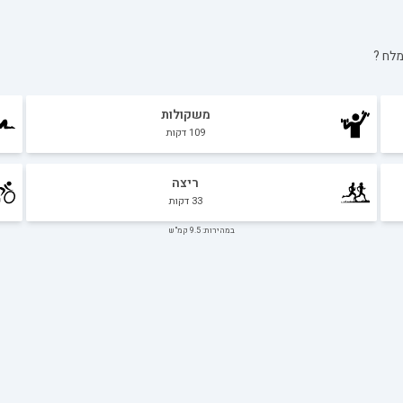
מלח
?
משקולות
109
דקות
ריצה
33
דקות
במהירות: 9.5 קמ"ש