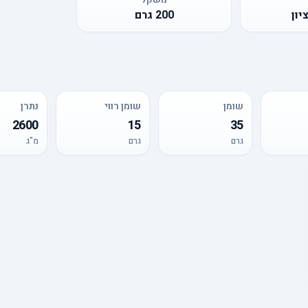
יון
200
גרם
שומן
שומן רווי
נתרן
2600
15
35
גרם
גרם
מ"ג