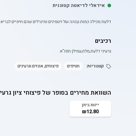
אידאלי לדיאטה קטוגנית
דלעת מכילה כמות גבוהה של ויטמינים ומינרלים שהם חיוניים לברי
רכיבים
גרעיני דלעת,מלח,עמילן תפו"א.
קטגוריות:
חטיפים
פיצוחים, אגוזים וגרעינים
השוואת מחירים בסופר של
פיצוחי ציון גרעי
יינות ביתן
₪12.80