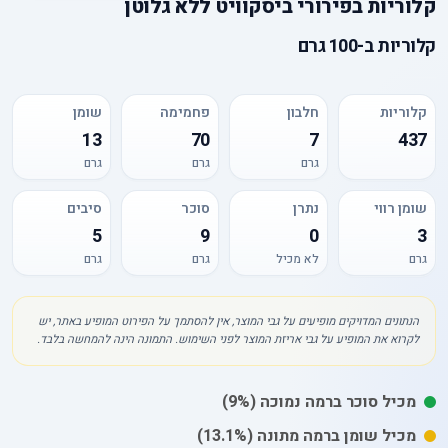
קלוריות
ב
פירורי ביסקוויט ללא גלוטן
קלוריות
ב-
100 גרם
קלוריות
חלבון
פחמימה
שומן
13
70
7
437
גרם
גרם
גרם
שומן רווי
נתרן
סוכר
סיבים
5
9
0
3
גרם
לא מכיל
גרם
גרם
הנתונים המדויקים מופיעים על גבי המוצר, אין להסתמך על הפירוט המופיע באתר, יש
לקרוא את המופיע על גבי אריזת המוצר לפני השימוש. התמונה הינה להמחשה בלבד.
מכיל
סוכר
ברמה נמוכה
(9%)
מכיל
שומן
ברמה מתונה
(13.1%)