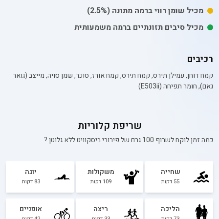
מכיל
שומן רווי
ברמה מתונה
(2.5%)
מכיל סיבים תזונתיים ברמה משמעותית
רכיבים
קמח דוחן, עמילן תירס, קמח תירס, קמח אורז, סוכר, שמן סויה, מייצב (גואר
גאם), חומר תפיחה (E503ii)
שריפת קלוריות
כמה זמן לוקח לשרוף 100 גרם של
פירורי ביסקוויט ללא גלוטן
?
שחייה
משקולות
יוגה
55
דקות
109
דקות
83
דקות
הליכה
ריצה
אופניים
73
דקות
33
דקות
42
דקות