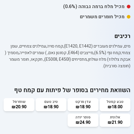
מכיל
מלח
ברמה גבוהה
(0.6%)
מכיל חומרים משמרים
רכיבים
מים, עמילנים מעובדים (E1420, E1442),קמח סויה,עמילנים צמחיים, שמן
צמחי,קמח טף (6.5%),מייצבים (E464, קסנטן גאםׂ, ) שמרים לאפייה,מסמיך (
אבקת צלולוז) מלח שולחן,מתפיחים (E500II, E450Iׂ), nקקאו, חומר משמר
(חומצה סורביתׂ).
השוואת מחירים בסופר של
פיתות עם קמח טף
טבע קסטל
עדן מרקט
טיב טעם
שופרסל
₪20.90
₪18.90
₪18.90
₪18.00
אלונית
סופר יודה
₪24.90
₪21.90