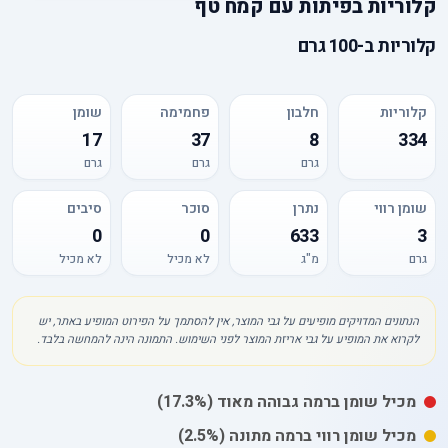
קלוריות
ב
פיתות עם קמח טף
קלוריות
ב-
100 גרם
קלוריות
חלבון
פחמימה
שומן
17
37
8
334
גרם
גרם
גרם
שומן רווי
נתרן
סוכר
סיבים
0
0
633
3
גרם
מ"ג
לא מכיל
לא מכיל
הנתונים המדויקים מופיעים על גבי המוצר, אין להסתמך על הפירוט המופיע באתר, יש
לקרוא את המופיע על גבי אריזת המוצר לפני השימוש. התמונה הינה להמחשה בלבד.
מכיל
שומן
ברמה גבוהה מאוד
(17.3%)
מכיל
שומן רווי
ברמה מתונה
(2.5%)