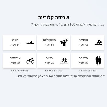
שריפת קלוריות
כמה זמן לוקח לשרוף 100 גרם של
פיתות עם קמח טף
?
שחייה
משקולות
יוגה
42
דקות
84
דקות
64
דקות
הליכה
ריצה
אופניים
56
דקות
25
דקות
32
דקות
במהירות: 6.5 קמ"ש
במהירות: 9.5 קמ"ש
במהירות: 20 קמ"ש
* הנתונים מתבססים על פעילות גופנית של מתאמן במשקל
75
ק"ג.