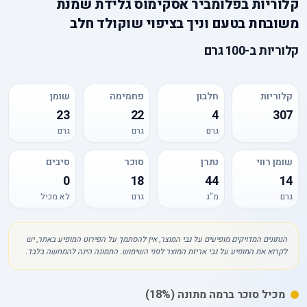
קלוריות
ב
פלומביר אסקימוס גלידת שמנת
משובחת בטעם וניך בציפוי שוקולד חלב
קלוריות
ב-
100 גרם
קלוריות
חלבון
פחמימה
שומן
23
22
4
307
גרם
גרם
גרם
שומן רווי
נתרן
סוכר
סיבים
0
18
44
14
גרם
מ"ג
גרם
לא מכיל
הנתונים המדויקים מופיעים על גבי המוצר, אין להסתמך על הפירוט המופיע באתר, יש
לקרוא את המופיע על גבי אריזת המוצר לפני השימוש. התמונה הינה להמחשה בלבד.
מכיל
סוכר
ברמה מתונה
(18%)