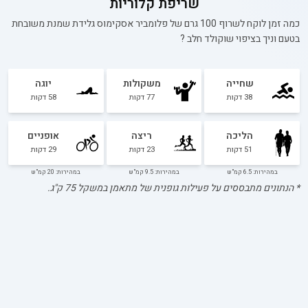
שריפת קלוריות
כמה זמן לוקח לשרוף 100 גרם של
פלומביר אסקימוס גלידת שמנת משובחת
בטעם וניך בציפוי שוקולד חלב
?
שחייה
משקולות
יוגה
38
דקות
77
דקות
58
דקות
הליכה
ריצה
אופניים
51
דקות
23
דקות
29
דקות
במהירות: 6.5 קמ"ש
במהירות: 9.5 קמ"ש
במהירות: 20 קמ"ש
* הנתונים מתבססים על פעילות גופנית של מתאמן במשקל
75
ק"ג.