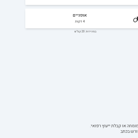
אופניים
4
דקות
במהירות: 20 קמ"ש
ומחה או קבלת ייעוץ רפואי.
ורש בכתב