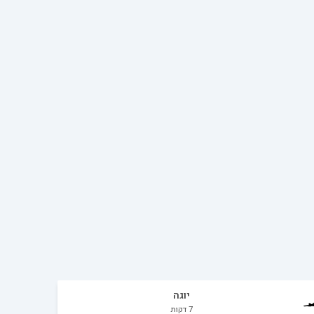
יוגה
7
דקות