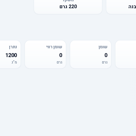
בנה
220
גרם
שומן
שומן רווי
נתרן
1200
0
0
גרם
גרם
מ"ג