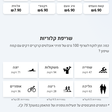
קשת טעמים
טיב טעם
ויקטורי
אלונית
₪7.90
₪6.90
₪6.90
₪6.90
שריפת קלוריות
כמה זמן לוקח לשרוף 100 גרם של
פניני אובלטים קרקרים דקים עם קמח
שיפון
?
שחייה
משקולות
יוגה
47
דקות
94
דקות
71
דקות
הליכה
ריצה
אופניים
62
דקות
28
דקות
36
דקות
במהירות: 6.5 קמ"ש
במהירות: 9.5 קמ"ש
במהירות: 20 קמ"ש
* הנתונים מתבססים על פעילות גופנית של מתאמן במשקל
75
ק"ג.