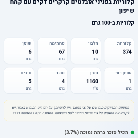
קלוריות
ב
פניני אובלטים קרקרים דקים עם קמח
שיפון
קלוריות
ב-
100 גרם
קלוריות
חלבון
פחמימה
שומן
6
67
10
374
גרם
גרם
גרם
שומן רווי
נתרן
סוכר
סיבים
5
4
1160
1
גרם
מ"ג
גרם
גרם
הנתונים המדויקים מופיעים על גבי המוצר, אין להסתמך על הפירוט המופיע באתר, יש
לקרוא את המופיע על גבי אריזת המוצר לפני השימוש. התמונה הינה להמחשה בלבד.
מכיל
סוכר
ברמה נמוכה
(3.7%)