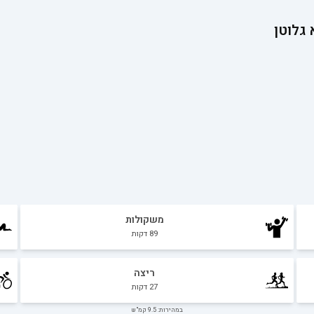
גלוטן
משקולות
89
דקות
ריצה
27
דקות
במהירות: 9.5 קמ"ש