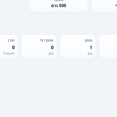
500
גרם
שומן
שומן רווי
נתרן
0
0
1
גרם
גרם
לא מכיל