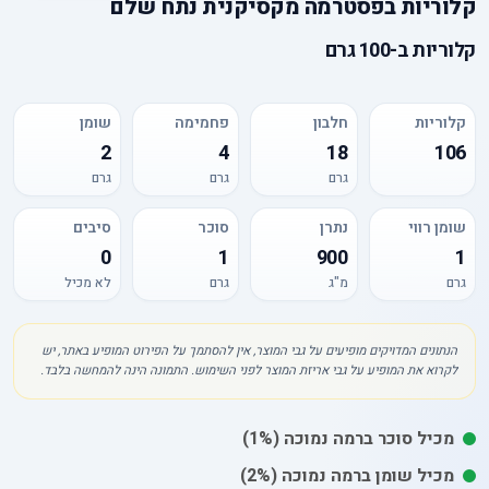
קלוריות
ב
פסטרמה מקסיקנית נתח שלם
קלוריות
ב-
100 גרם
קלוריות
חלבון
פחמימה
שומן
2
4
18
106
גרם
גרם
גרם
שומן רווי
נתרן
סוכר
סיבים
0
1
900
1
גרם
מ"ג
גרם
לא מכיל
הנתונים המדויקים מופיעים על גבי המוצר, אין להסתמך על הפירוט המופיע באתר, יש
לקרוא את המופיע על גבי אריזת המוצר לפני השימוש. התמונה הינה להמחשה בלבד.
מכיל
סוכר
ברמה נמוכה
(1%)
מכיל
שומן
ברמה נמוכה
(2%)