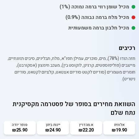
מכיל
שומן רווי
ברמה נמוכה
(1%)
מכיל
מלח
ברמה גבוהה
(0.9%)
מכיל חלבון ברמה משמעותית
רכיבים
חזה הודו (78%), מים, סוכרים, עמילן תפו"א, מלח, תבלינים, סיבים תזונתיים,
מייצבים (פוליפוספטים, קרגינן, לוקוסט בין), מעכב חימצון (אסקורבט),
חומרים משמרים (סודיום לקטט סודיום אצטאט, קלציום לקטאט, סודיום
ניטריט).
השוואת מחירים בסופר של
פסטרמה מקסיקנית
נתח שלם
אלונית
א.מהדרין
יינות ביתן
סופר יודה
₪25.90
₪24.90
₪22.20
₪19.90