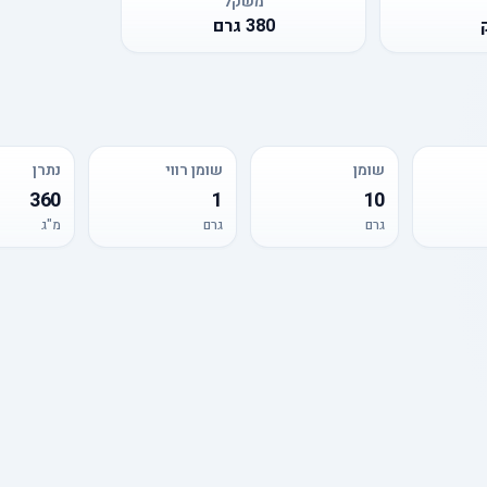
משקל
380
גרם
שומן
שומן רווי
נתרן
360
1
10
גרם
גרם
מ"ג