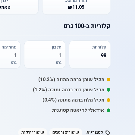
מחיר ממוצע
יצרן
₪11.05
טאמק
קלוריות
ב-
100 גרם
קלוריות
חלבון
פחמימה
1
1
98
גרם
גרם
מכיל
שומן
ברמה מתונה
(10.2%)
מכיל
שומן רווי
ברמה נמוכה
(1.2%)
מכיל
מלח
ברמה מתונה
(0.4%)
אידאלי לדיאטה קטוגנית
קטגוריות:
שימורים ורטבים
שימורי ירקות