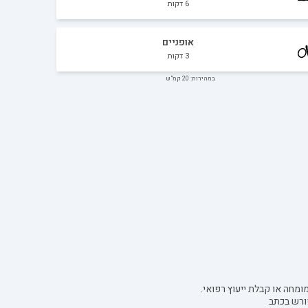
6
דקות
אופניים
3
דקות
במהירות: 20 קמ"ש
ומחה או קבלת ייעוץ רפואי.
ורש בכתב