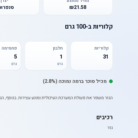
מחיר ממוצע
יצרן
₪21.58
סנפרוס
קלוריות
ב-
100 גרם
קלוריות
חלבון
פחמימה
5
1
31
גרם
גרם
מכיל
סוכר
ברמה נמוכה
(2.8%)
הגזר משפר את פעולת המערכת העיכולית ומונע עצירות. בנוסף, הגזר
רכיבים
גזר