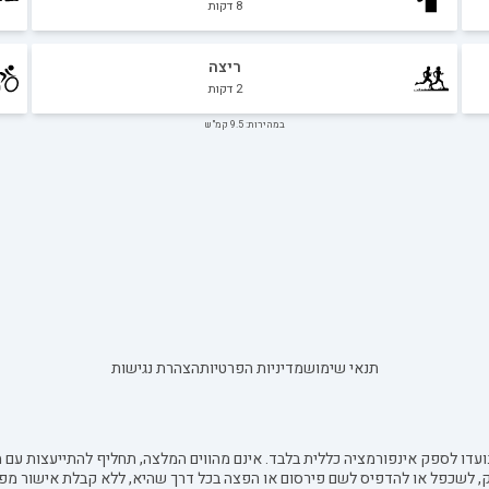
8
דקות
ריצה
2
דקות
במהירות: 9.5 קמ"ש
תנאי שימוש
מדיניות הפרטיות
הצהרת נגישות
עדו לספק אינפורמציה כללית בלבד. אינם מהווים המלצה, תחליף להתייעצות עם מ
ק, לשכפל או להדפיס לשם פירסום או הפצה בכל דרך שהיא, ללא קבלת אישור מפ