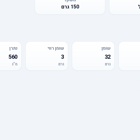
150
גרם
שומן
שומן רווי
נתרן
560
3
32
גרם
גרם
מ"ג