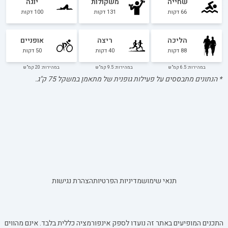
שחייה
משקולות
יוגה
66
דקות
131
דקות
100
דקות
הליכה
ריצה
אופניים
88
דקות
40
דקות
50
דקות
במהירות: 6.5 קמ"ש
במהירות: 9.5 קמ"ש
במהירות: 20 קמ"ש
* הנתונים מתבססים על פעילות גופנית של מתאמן במשקל
75
ק"ג.
תנאי שימוש
מדיניות הפרטיות
הצהרת נגישות
התכנים המופיעים באתר זה נועדו לספק אינפורמציה כללית בלבד. אינם מהווים