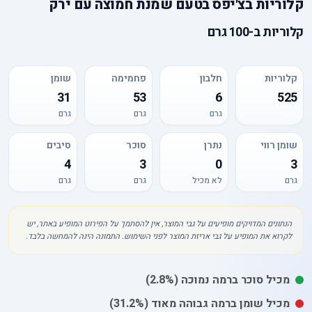
קלוריות
ב
צ'יפס בטעם שמנת חמוצה עם ירק
קלוריות
ב-
100 גרם
קלוריות
חלבון
פחמימה
שומן
31
53
6
525
גרם
גרם
גרם
שומן רווי
נתרן
סוכר
סיבים
4
3
0
3
גרם
לא מכיל
גרם
גרם
הנתונים המדויקים מופיעים על גבי המוצר, אין להסתמך על הפירוט המופיע באתר, יש
לקרוא את המופיע על גבי אריזת המוצר לפני השימוש. התמונה הינה להמחשה בלבד.
מכיל
סוכר
ברמה נמוכה
(2.8%)
מכיל
שומן
ברמה גבוהה מאוד
(31.2%)