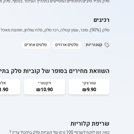
סלק מכיל סיבים תזונתיים המסייעים בתהליך העיכול. בנוסף, סלק מ
רכיבים
סלק (90%), סוכר, שמן קנולה, רכז סלק, מלח שולחן, חומצת מאכל (חומצת לימון), מים, חומר משמר (פוטסיום סורבט), מייצב ( קסנטן גאם).
קטגוריות:
סלטים ארוזים
סלטים אחרים
השוואת מחירים בסופר של
קוביות סלק בתיב
שורצקי
ויקטורי
אלו
.90
₪10.90
₪9.90
שריפת קלוריות
כמה זמן לוקח לשרוף 100 גרם של
קוביות סלק בתיבול עדין
?