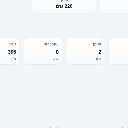
220
גרם
שומן
שומן רווי
נתרן
395
0
2
גרם
גרם
מ"ג