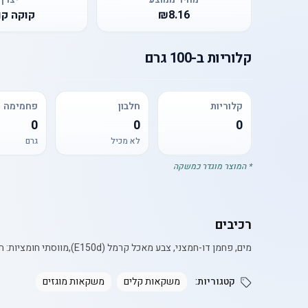
₪8.16
קוקה קו
קלוריות
ב-
100 גרם
קלוריות
חלבון
פחמימה
0
0
0
לא מכיל
גרם
* המוצר מוגדר כמשקה
רכיבים
מים, פחמן דו-חמצני, צבע מאכל קרמל (E150d),מווסתי חומציות: חומצה זרחתית וחומצת לימון,ממתיקים: אספרטיים ואססולפאם-קיי,חומרי טעם וריח טבעיים, קפאין.
קטגוריות:
משקאות קלים
משקאות מוגזים