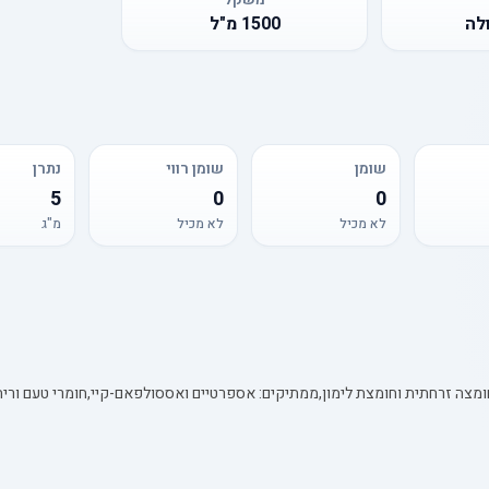
לה
1500
מ"ל
שומן
שומן רווי
נתרן
5
0
0
לא מכיל
לא מכיל
מ"ג