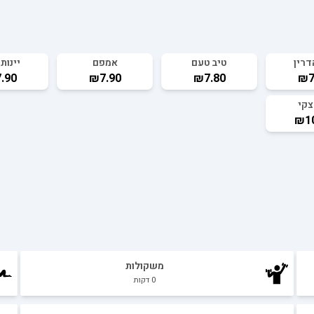
דרין
טיב טעם
אמפם
יינות 
.90
₪7.90
₪7.80
₪7
צקי
₪10
משקולות
0
דקות