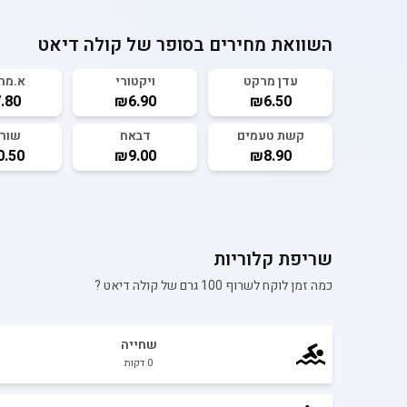
השוואת מחירים בסופר של
קולה דיאט
עדן מרקט
ויקטורי
א.מה
.80
₪6.90
₪6.50
קשת טעמים
דבאח
שור
.50
₪9.00
₪8.90
שריפת קלוריות
כמה זמן לוקח לשרוף 100 גרם של
קולה דיאט
?
שחייה
0
דקות