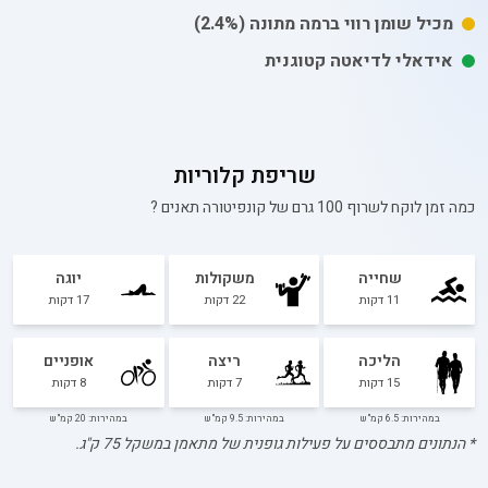
מכיל
שומן רווי
ברמה מתונה
(2.4%)
אידאלי לדיאטה קטוגנית
שריפת קלוריות
כמה זמן לוקח לשרוף 100 גרם של
קונפיטורה תאנים
?
שחייה
משקולות
יוגה
11
דקות
22
דקות
17
דקות
הליכה
ריצה
אופניים
15
דקות
7
דקות
8
דקות
במהירות: 6.5 קמ"ש
במהירות: 9.5 קמ"ש
במהירות: 20 קמ"ש
* הנתונים מתבססים על פעילות גופנית של מתאמן במשקל
75
ק"ג.