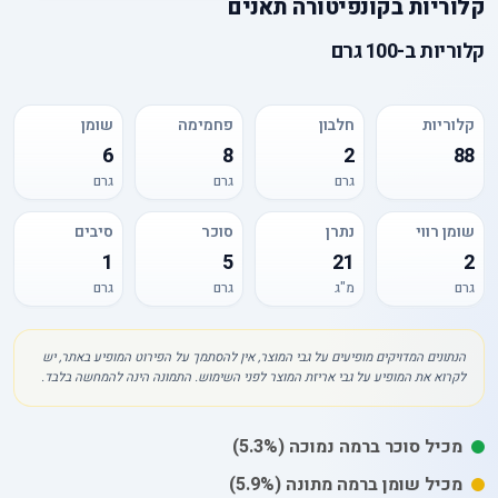
קלוריות
ב
קונפיטורה תאנים
קלוריות
ב-
100 גרם
קלוריות
חלבון
פחמימה
שומן
6
8
2
88
גרם
גרם
גרם
שומן רווי
נתרן
סוכר
סיבים
1
5
21
2
גרם
מ"ג
גרם
גרם
הנתונים המדויקים מופיעים על גבי המוצר, אין להסתמך על הפירוט המופיע באתר, יש
לקרוא את המופיע על גבי אריזת המוצר לפני השימוש. התמונה הינה להמחשה בלבד.
מכיל
סוכר
ברמה נמוכה
(5.3%)
מכיל
שומן
ברמה מתונה
(5.9%)