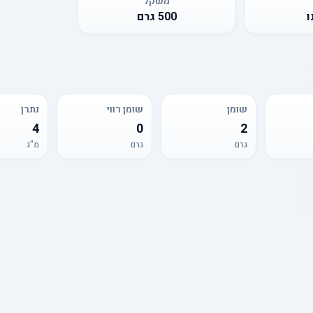
משקל
ו
500
גרם
שומן
שומן רווי
נתרן
4
0
2
גרם
גרם
מ"ג