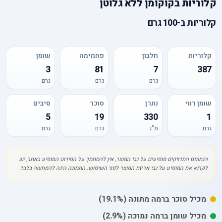
קלוריות
ב
קוקומן ללא גלוטן
קלוריות
ב-
100 גרם
קלוריות
חלבון
פחמימה
שומן
3
81
7
387
גרם
גרם
גרם
שומן רווי
נתרן
סוכר
סיבים
5
19
330
1
גרם
מ"ג
גרם
גרם
הנתונים המדויקים מופיעים על גבי המוצר, אין להסתמך על הפירוט המופיע באתר, יש
לקרוא את המופיע על גבי אריזת המוצר לפני השימוש. התמונה הינה להמחשה בלבד.
מכיל
סוכר
ברמה מתונה
(19.1%)
מכיל
שומן
ברמה נמוכה
(2.9%)