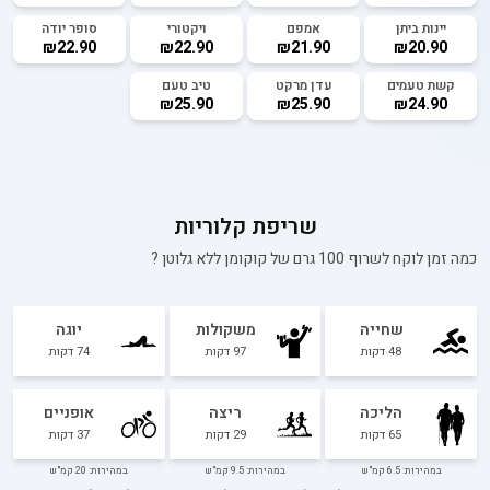
יינות ביתן
אמפם
ויקטורי
סופר יודה
₪22.90
₪22.90
₪21.90
₪20.90
קשת טעמים
עדן מרקט
טיב טעם
₪25.90
₪25.90
₪24.90
שריפת קלוריות
כמה זמן לוקח לשרוף 100 גרם של
קוקומן ללא גלוטן
?
שחייה
משקולות
יוגה
48
דקות
97
דקות
74
דקות
הליכה
ריצה
אופניים
65
דקות
29
דקות
37
דקות
במהירות: 6.5 קמ"ש
במהירות: 9.5 קמ"ש
במהירות: 20 קמ"ש