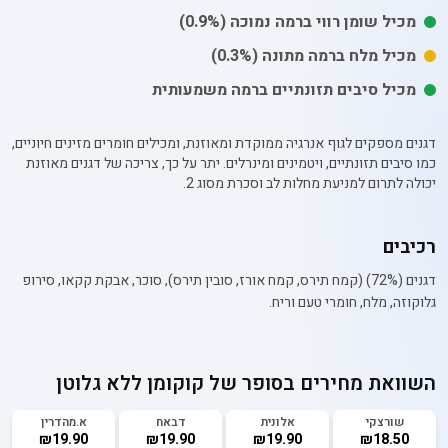
מכיל
שומן רווי
ברמה נמוכה
(0.9%)
מכיל
מלח
ברמה מתונה
(0.3%)
מכיל סיבים תזונתיים ברמה משמעותית
דגנים מספקים לגוף אנרגיה ממוקדת ומאוזנת, ומכילים חומרים מזינים חיוניים,
כמו סיבים תזונתיים, ויטמינים ומינרלים. יתר על כך, צריכה של דגנים מאוזנת
יכולה לתרום למניעת מחלות לב וסכרת מסוג 2.
רכיבים
דגנים (72%) (קמח תירס, קמח אורז, סובין תירס), סוכר, אבקת קקאו, סירופ
גלוקוזה, מלח, חומרי טעם וריח.
השוואת מחירים בסופר של
קוקומן ללא גלוטן
שורצקי
אלונית
דבאח
א.מהדרין
₪19.90
₪19.90
₪19.90
₪18.50