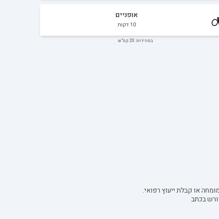
אופניים
10
דקות
במהירות: 20 קמ"ש
ומחה או קבלת ייעוץ רפואי.
ורש בכתב