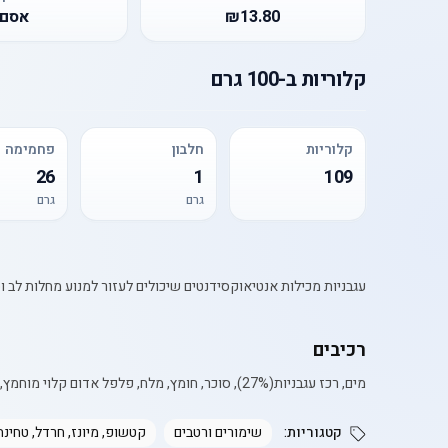
₪13.80
אסם
קלוריות
ב-
100 גרם
קלוריות
חלבון
פחמימה
26
1
109
גרם
גרם
עגבניות מכילות אנטיאוקסידנטים שיכולים לעזור למנוע מחלות לב וסרטן. הן גם עשירות בוויטמינים C ו-K, ש
רכיבים
מים, רכז עגבניות(27%), סוכר, חומץ, מלח, פלפל אדום קלוי מוחמץ, שום, מיצוי פפריקה, מייצב(קסנטן גאם), פלפל צ'ילי(0.03%).
קטגוריות:
שימורים ורטבים
קטשופ, מיונז, חרדל, טחינה