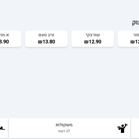
וק
ור
שורצקי
טיב טעם
א.מהד
3.90
₪13.80
₪12.90
₪12
משקולות
27
דקות