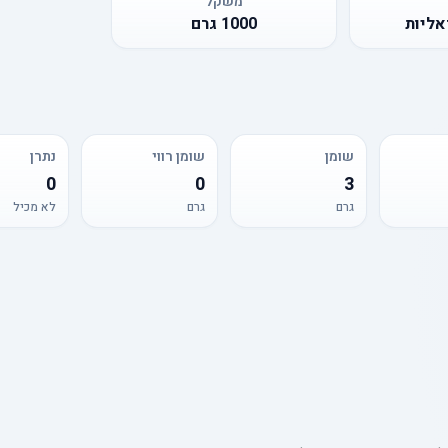
משקל
אליות
1000
גרם
שומן
שומן רווי
נתרן
0
0
3
גרם
גרם
לא מכיל