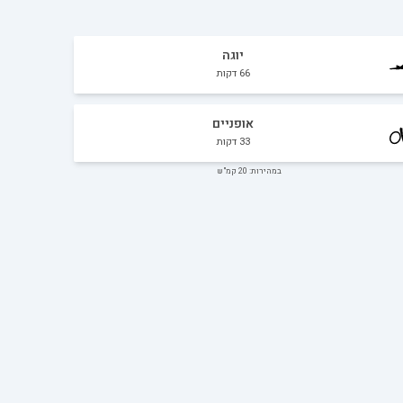
יוגה
66
דקות
אופניים
33
דקות
במהירות: 20 קמ"ש