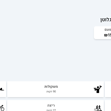
לוטן
טעם
₪15
משקולות
90
דקות
ריצה
27
דקות