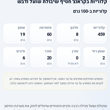
קלוריות
ב
קראנצ' חטיף שיבולת שועל ודבש
קלוריות
ב-
100 גרם
קלוריות
חלבון
פחמימה
שומן
19
60
8
459
גרם
גרם
גרם
שומן רווי
נתרן
סוכר
סיבים
6
20
0
2
גרם
לא מכיל
גרם
גרם
הנתונים המדויקים מופיעים על גבי המוצר, אין להסתמך על הפירוט המופיע באתר, יש
לקרוא את המופיע על גבי אריזת המוצר לפני השימוש. התמונה הינה להמחשה בלבד.
שיבולת שועל מכילה הרבה סיבים תזונתיים שיכולים לחזק את מערכת החיסון