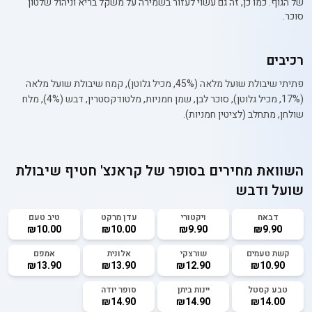
של הגוף. כמו כן, זה גם עשוי לעזור בשמירה על משקל בריא וניהול שלטון
סוכר.
רכיבים
פתיתי שיבולת שועל מלאה (45%, מכיל גלוטן), קמח שיבולת שועל מלאה
(17%, מכיל גלוטן), סוכר לבן, שמן חמניות, מלטודקסטרין, דבש (4%), מלח
שולחן, מתחלב (לציטין חמניות).
השוואת מחירים בסופר של
קראנצ' חטיף שיבולת
שועל ודבש
דבאח
ויקטורי
עדן מרקט
טיב טעם
₪10.00
₪10.00
₪9.90
₪9.90
קשת טעמים
שורצקי
אלונית
אמפם
₪13.90
₪13.90
₪12.90
₪10.90
טבע קסטל
יינות ביתן
סופר יודה
₪14.90
₪14.90
₪14.00