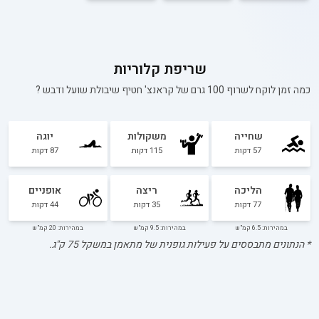
שריפת קלוריות
כמה זמן לוקח לשרוף 100 גרם של
קראנצ' חטיף שיבולת שועל ודבש
?
שחייה
משקולות
יוגה
57
דקות
115
דקות
87
דקות
הליכה
ריצה
אופניים
77
דקות
35
דקות
44
דקות
במהירות: 6.5 קמ"ש
במהירות: 9.5 קמ"ש
במהירות: 20 קמ"ש
* הנתונים מתבססים על פעילות גופנית של מתאמן במשקל
75
ק"ג.