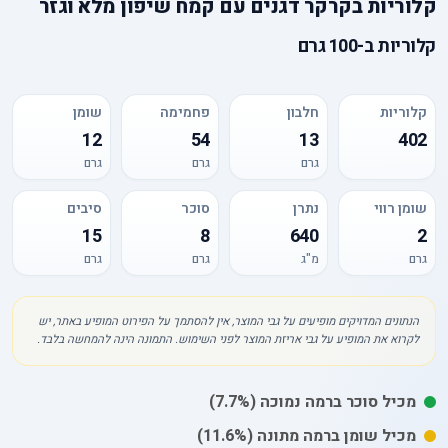
קלוריות
ב
קרקר דגנים עם קמח שיפון מלא וגזר
קלוריות
ב-
100 גרם
קלוריות
חלבון
פחמימה
שומן
12
54
13
402
גרם
גרם
גרם
שומן רווי
נתרן
סוכר
סיבים
15
8
640
2
גרם
מ"ג
גרם
גרם
הנתונים המדויקים מופיעים על גבי המוצר, אין להסתמך על הפירוט המופיע באתר, יש
לקרוא את המופיע על גבי אריזת המוצר לפני השימוש. התמונה הינה להמחשה בלבד.
מכיל
סוכר
ברמה נמוכה
(7.7%)
מכיל
שומן
ברמה מתונה
(11.6%)