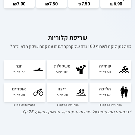
₪7.90
₪7.50
₪7.50
₪6.90
שריפת קלוריות
כמה זמן לוקח לשרוף 100 גרם של
קרקר דגנים עם קמח שיפון מלא וגזר
?
שחייה
משקולות
יוגה
50
דקות
101
דקות
77
דקות
הליכה
ריצה
אופניים
67
דקות
30
דקות
38
דקות
במהירות: 6.5 קמ"ש
במהירות: 9.5 קמ"ש
במהירות: 20 קמ"ש
* הנתונים מתבססים על פעילות גופנית של מתאמן במשקל
75
ק"ג.