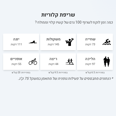
שריפת קלוריות
כמה זמן לוקח לשרוף 100 גרם של
קשיו קלוי וממולח
?
שחייה
משקולות
יוגה
73
דקות
145
דקות
111
דקות
הליכה
ריצה
אופניים
97
דקות
44
דקות
55
דקות
במהירות: 6.5 קמ"ש
במהירות: 9.5 קמ"ש
במהירות: 20 קמ"ש
* הנתונים מתבססים על פעילות גופנית של מתאמן במשקל
75
ק"ג.