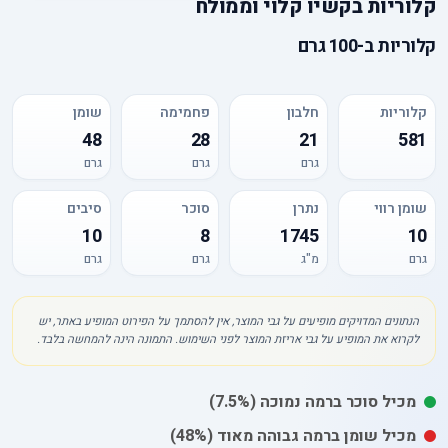
קלוריות
ב
קשיו קלוי וממולח
קלוריות
ב-
100 גרם
קלוריות
חלבון
פחמימה
שומן
48
28
21
581
גרם
גרם
גרם
שומן רווי
נתרן
סוכר
סיבים
10
8
1745
10
גרם
מ"ג
גרם
גרם
הנתונים המדויקים מופיעים על גבי המוצר, אין להסתמך על הפירוט המופיע באתר, יש
לקרוא את המופיע על גבי אריזת המוצר לפני השימוש. התמונה הינה להמחשה בלבד.
מכיל
סוכר
ברמה נמוכה
(7.5%)
מכיל
שומן
ברמה גבוהה מאוד
(48%)