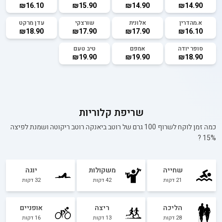
₪16.10
₪15.90
₪14.90
₪14.90
א.מהדרין
אלונית
שורצקי
עדן מרקט
₪18.90
₪17.90
₪17.90
₪16.10
סופר יודה
אמפם
טיב טעם
₪19.90
₪19.90
₪18.90
שריפת קלוריות
כמה זמן לוקח לשרוף 100 גרם של
רוטב ביאנקה רוטב ריקוטה ושמנת לפיצה
?
15%
שחייה
משקולות
יוגה
21
דקות
42
דקות
32
דקות
הליכה
ריצה
אופניים
28
דקות
13
דקות
16
דקות