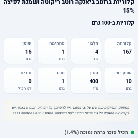
קלוריות
ב
רוטב ביאנקה רוטב ריקוטה ושמנת לפיצה
15%
קלוריות
ב-
100 גרם
קלוריות
חלבון
פחמימה
שומן
16
1
4
167
גרם
גרם
גרם
שומן רווי
נתרן
סוכר
סיבים
0
1
400
10
גרם
מ"ג
גרם
לא מכיל
הנתונים המדויקים מופיעים על גבי המוצר, אין להסתמך על הפירוט המופיע באתר, יש
לקרוא את המופיע על גבי אריזת המוצר לפני השימוש. התמונה הינה להמחשה בלבד.
מכיל
סוכר
ברמה נמוכה
(1.4%)