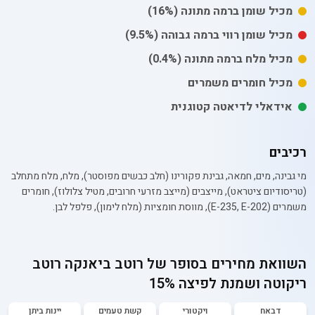
מכיל
שומן
ברמה מתונה
(16%)
מכיל
שומן רווי
ברמה גבוהה
(9.5%)
מכיל
מלח
ברמה מתונה
(0.4%)
מכיל חומרים משמרים
אידאלי לדיאטה קטוגנית
רכיבים
מי גבינה, מים, חמאה, גבינת פקורינו (חלב כבשים מפוסטר), מלח, מלח מתחלב
(טריסודיום ציטראט), מייצבים (מייצב מזרעי חרובים, מטיל צלולוז), חומרים
משמרים (E-235, E-202), מווסת חומציות (מלח לימון), פלפל לבן.
השוואת מחירים בסופר של
רוטב ביאנקה רוטב
ריקוטה ושמנת לפיצה 15%
דבאח
ויקטורי
קשת טעמים
יינות ביתן