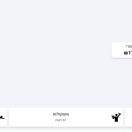
ורי
₪17
משקולות
61
דקות