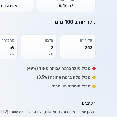
₪16.57
פנינה רוז
קלוריות
ב-
100 גרם
קלוריות
חלבון
פחמימה
59
2
242
גרם
גרם
מכיל
סוכר
ברמה גבוהה מאוד
(49%)
מכיל
מלח
ברמה מתונה
(0.5%)
מכיל חומרים משמרים
רכיבים
סילאן תמרים, מים, חומץ טבעי, שום, מלח, עמילן תירס מעובד (E1442), תבלינים, חומר משמר (פוטסיום סורבט)