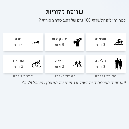
שריפת קלוריות
כמה זמן לוקח לשרוף 100 גרם של
רוטב סויה מסורתי
?
שחייה
משקולות
יוגה
3
דקות
5
דקות
4
דקות
הליכה
ריצה
אופניים
3
דקות
2
דקות
2
דקות
במהירות: 6.5 קמ"ש
במהירות: 9.5 קמ"ש
במהירות: 20 קמ"ש
* הנתונים מתבססים על פעילות גופנית של מתאמן במשקל
75
ק"ג.