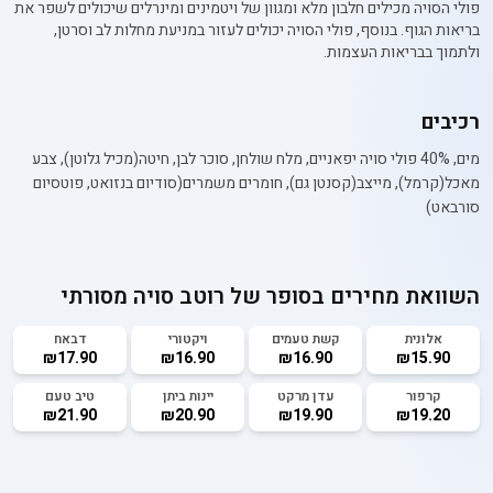
פולי הסויה מכילים חלבון מלא ומגוון של ויטמינים ומינרלים שיכולים לשפר את
בריאות הגוף. בנוסף, פולי הסויה יכולים לעזור במניעת מחלות לב וסרטן,
ולתמוך בבריאות העצמות.
רכיבים
מים, 40% פולי סויה יפאניים, מלח שולחן, סוכר לבן, חיטה(מכיל גלוטן), צבע
מאכל(קרמל), מייצב(קסנטן גם), חומרים משמרים(סודיום בנזואט, פוטסיום
סורבאט)
השוואת מחירים בסופר של
רוטב סויה מסורתי
אלונית
קשת טעמים
ויקטורי
דבאח
₪17.90
₪16.90
₪16.90
₪15.90
קרפור
עדן מרקט
יינות ביתן
טיב טעם
₪21.90
₪20.90
₪19.90
₪19.20